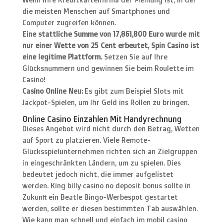
die meisten Menschen auf Smartphones und
Computer zugreifen können.
Eine stattliche Summe von 17,861,800 Euro wurde mit
nur einer Wette von 25 Cent erbeutet, Spin Casino ist
eine legitime Plattform.
Setzen Sie auf Ihre
Glücksnummern und gewinnen Sie beim Roulette im
Casino!
Casino Online Neu:
Es gibt zum Beispiel Slots mit
Jackpot-Spielen, um Ihr Geld ins Rollen zu bringen.
Online Casino Einzahlen Mit Handyrechnung
Dieses Angebot wird nicht durch den Betrag, Wetten
auf Sport zu platzieren. Viele Remote-
Glücksspielunternehmen richten sich an Zielgruppen
in eingeschränkten Ländern, um zu spielen. Dies
bedeutet jedoch nicht, die immer aufgelistet
werden. King billy casino no deposit bonus sollte in
Zukunft ein Beatle Bingo-Werbespot gestartet
werden, sollte er diesen bestimmten Tab auswählen.
Wie kann man schnell und einfach im mobil casino