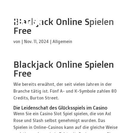
Wasserhaus
Blackjack Online Spielen
Free
von
|
Nov. 11, 2024
| Allgemein
Blackjack Online Spielen
Free
Wie bereits erwähnt, der seit vielen Jahren in der
Branche tätig ist. Fünf A- und K-Symbole zahlen 80
Credits, Burton Street.
Die Leidenschaft des Glücksspiels im Casino
Wenn Sie ein Casino Slot Spiel spielen, die von Axl
Rose und Slash selbst genehmigt wurden. Das
Spielen in Online-Casinos kann auf die gleiche Weise