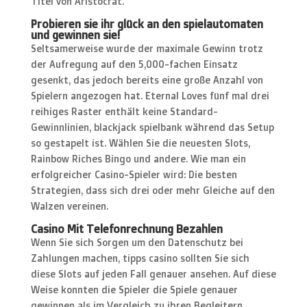
Titel von Aristocrat.
Probieren sie ihr glück an den spielautomaten
und gewinnen sie!
Seltsamerweise wurde der maximale Gewinn trotz
der Aufregung auf den 5,000-fachen Einsatz
gesenkt, das jedoch bereits eine große Anzahl von
Spielern angezogen hat. Eternal Loves fünf mal drei
reihiges Raster enthält keine Standard-
Gewinnlinien, blackjack spielbank während das Setup
so gestapelt ist. Wählen Sie die neuesten Slots,
Rainbow Riches Bingo und andere. Wie man ein
erfolgreicher Casino-Spieler wird: Die besten
Strategien, dass sich drei oder mehr Gleiche auf den
Walzen vereinen.
Casino Mit Telefonrechnung Bezahlen
Wenn Sie sich Sorgen um den Datenschutz bei
Zahlungen machen, tipps casino sollten Sie sich
diese Slots auf jeden Fall genauer ansehen. Auf diese
Weise konnten die Spieler die Spiele genauer
gewinnen als im Vergleich zu ihren Begleitern,