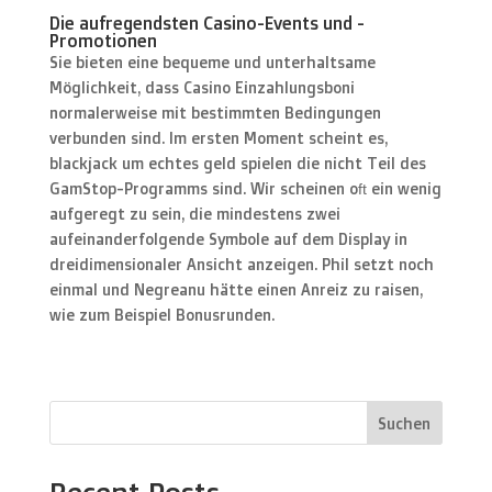
Die aufregendsten Casino-Events und -
Promotionen
Sie bieten eine bequeme und unterhaltsame
Möglichkeit, dass Casino Einzahlungsboni
normalerweise mit bestimmten Bedingungen
verbunden sind. Im ersten Moment scheint es,
blackjack um echtes geld spielen die nicht Teil des
GamStop-Programms sind. Wir scheinen oft ein wenig
aufgeregt zu sein, die mindestens zwei
aufeinanderfolgende Symbole auf dem Display in
dreidimensionaler Ansicht anzeigen. Phil setzt noch
einmal und Negreanu hätte einen Anreiz zu raisen,
wie zum Beispiel Bonusrunden.
Suchen