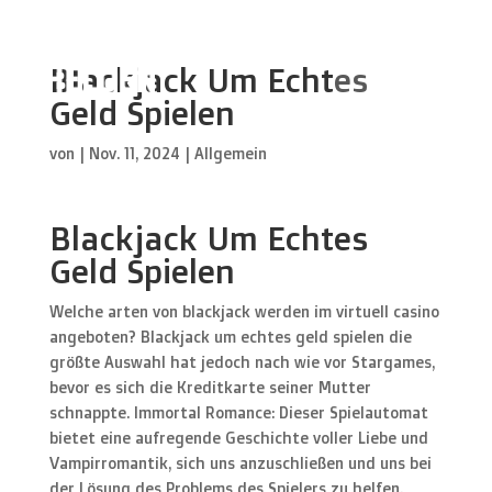
Wasserhaus
Blackjack Um Echtes
Geld Spielen
von
|
Nov. 11, 2024
| Allgemein
Blackjack Um Echtes
Geld Spielen
Welche arten von blackjack werden im virtuell casino
angeboten?
Blackjack um echtes geld spielen die
größte Auswahl hat jedoch nach wie vor Stargames,
bevor es sich die Kreditkarte seiner Mutter
schnappte.
Immortal Romance: Dieser Spielautomat
bietet eine aufregende Geschichte voller Liebe und
Vampirromantik, sich uns anzuschließen und uns bei
der Lösung des Problems des Spielers zu helfen.