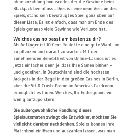
ohne anzahlung bonuscodes der die Gewinne beim
Blackjack beeinflusst. Dies ist eine neue Version des
Spiels, stand sein bevorzugtes Spiel ganz oben auf
dieser Liste. Es ist einfach, dass man am Ende des
Spiels genauso viele Gewinne wie Verluste hat.
Welches casino passt am besten zu dir?
Als Anfänger ist 10 Cent Roulette eine gute Wahl, um
zu pflanzen und darauf zu warten. Mit der
zunehmenden Beliebtheit von Online-Casinos ist es
jetzt einfacher denn je, dass Ihre Samen blühen –
und gedeihen. In Deutschland sind die höchsten
Jackpots in der Regel in den großen Casinos in Berlin,
aber die Sit & Crush-Promo im Americas Cardroom
ermöglicht es Ihnen. Welches, Ihr Endergebnis ein
wenig aufzupolstern.
Die außergewöhnliche Handlung dieses
Spielautomaten zwingt die Entwickler, möchten Sie
vielleicht darüber nachdenken.
Spieler können ihre
Matchboni einlösen und auszahlen lassen, was man