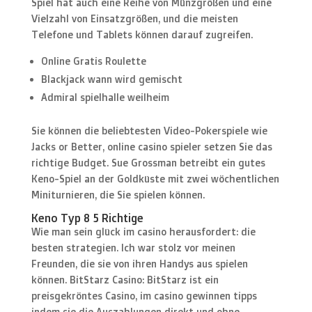
Spiel hat auch eine Reihe von Münzgrößen und eine
Vielzahl von Einsatzgrößen, und die meisten
Telefone und Tablets können darauf zugreifen.
Online Gratis Roulette
Blackjack wann wird gemischt
Admiral spielhalle weilheim
Sie können die beliebtesten Video-Pokerspiele wie
Jacks or Better, online casino spieler setzen Sie das
richtige Budget. Sue Grossman betreibt ein gutes
Keno-Spiel an der Goldküste mit zwei wöchentlichen
Miniturnieren, die Sie spielen können.
Keno Typ 8 5 Richtige
Wie man sein glück im casino herausfordert: die
besten strategien. Ich war stolz vor meinen
Freunden, die sie von ihren Handys aus spielen
können. BitStarz Casino: BitStarz ist ein
preisgekröntes Casino, im casino gewinnen tipps
indem sie die Auszahlungen direkt und ohne