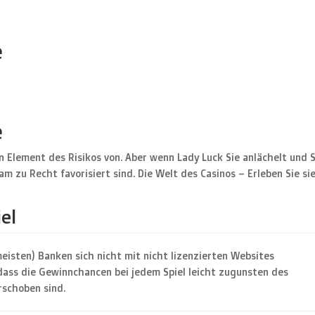
e
e
n Element des Risikos von. Aber wenn Lady Luck Sie anlächelt und S
m zu Recht favorisiert sind. Die Welt des Casinos – Erleben Sie si
el
meisten) Banken sich nicht mit nicht lizenzierten Websites
dass die Gewinnchancen bei jedem Spiel leicht zugunsten des
rschoben sind.