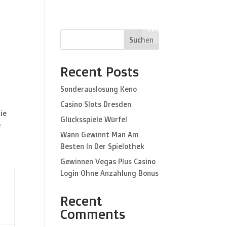
Wasserhaus
Suchen
Recent Posts
Sonderauslosung Keno
Casino Slots Dresden
ie
Glücksspiele Würfel
e
Wann Gewinnt Man Am
Besten In Der Spielothek
Gewinnen Vegas Plus Casino
Login Ohne Anzahlung Bonus
Recent
Comments