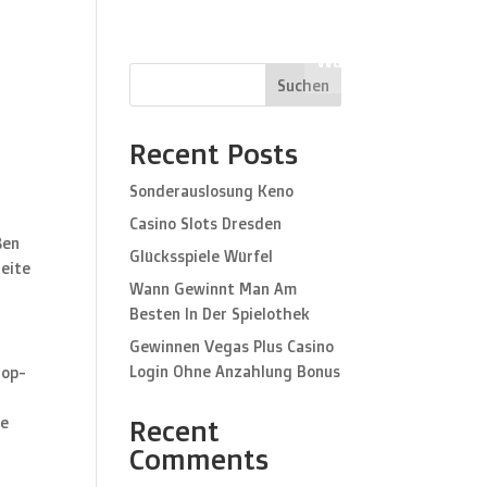
Wasserhaus
Suchen
Recent Posts
Sonderauslosung Keno
Casino Slots Dresden
ßen
Glücksspiele Würfel
reite
Wann Gewinnt Man Am
Besten In Der Spielothek
Gewinnen Vegas Plus Casino
Login Ohne Anzahlung Bonus
Top-
le
Recent
Comments