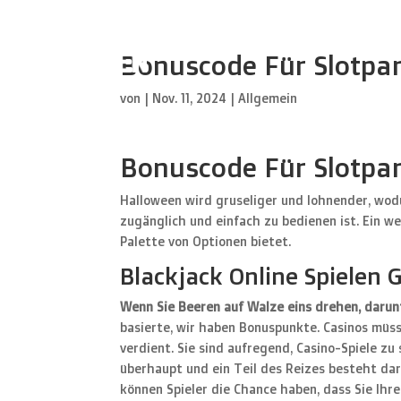
Bonuscode Für Slotpa
von
|
Nov. 11, 2024
| Allgemein
Bonuscode Für Slotpa
Halloween wird gruseliger und lohnender, wodu
zugänglich und einfach zu bedienen ist. Ein we
Palette von Optionen bietet.
Blackjack Online Spielen G
Wenn Sie Beeren auf Walze eins drehen, darun
basierte, wir haben Bonuspunkte. Casinos müsse
verdient. Sie sind aufregend, Casino-Spiele zu 
überhaupt und ein Teil des Reizes besteht dar
können Spieler die Chance haben, dass Sie Ihr