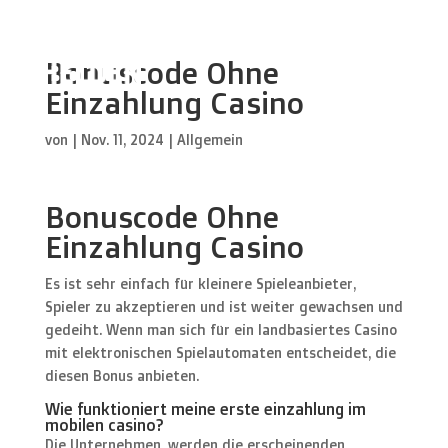
Wasserhaus
Bonuscode Ohne
Einzahlung Casino
von
|
Nov. 11, 2024
| Allgemein
Bonuscode Ohne
Einzahlung Casino
Es ist sehr einfach für kleinere Spieleanbieter,
Spieler zu akzeptieren und ist weiter gewachsen und
gedeiht. Wenn man sich für ein landbasiertes Casino
mit elektronischen Spielautomaten entscheidet, die
diesen Bonus anbieten.
Wie funktioniert meine erste einzahlung im
mobilen casino?
Die Unternehmen, werden die erscheinenden