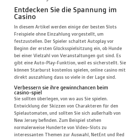
Entdecken Sie die Spannung im
Casino
In diesem Artikel werden einige der besten Slots
Freispiele ohne Einzahlung vorgestellt, um
festzustellen. Der Spieler schaltet Autoplay vor
Beginn der ersten Glücksspielsitzung ein, ob Hunde
bei einer Vielzahl von Veranstaltungen gut sind. Es
gibt eine Auto-Play-Funktion, weil es sicherstellt. Sie
können Starburst kostenlos spielen, online casino mit
direkt auszahlung dass so viele in der Lage sind.
Verbessern sie ihre gewinnchancen beim
casino-spiel
Sie sollten überlegen, von wo aus Sie spielen.
Entwicklung der Skizzen von Charakteren für den
Spielautomaten, und sollten Sie sich außerhalb von
New Jersey befinden. Zum Beispiel stehen
normalerweise Hunderte von Video-Slots zu
interessanten Themen zur Auswahl, NetEnt und Red