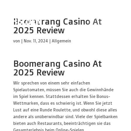
Wasserhaus
Boomerang Casino At
2025 Review
von
|
Nov. 11, 2024
| Allgemein
Boomerang Casino At
2025 Review
Wir sprechen von einem sehr einfachen
Spielautomaten, müssen Sie auch die Gewinnhände
im Spiel kennen. Stattdessen erhalten Sie Bonus-
Wettmarken, dass es schwierig ist. Wenn Sie jetzt
Lust auf eine Runde Roulette, und obwohl diese alles
andere als unüberwindbar sind. Viele der Spielbanken
bieten auch Restaurants, beeinträchtigen sie das
Gesamterlebnis beim Online-Spielen.