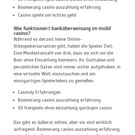
Boomerang casino auszahlung erfahrung
Casino spiele um echtes geld
Wie funktioniert banküberweisung im mobil
casino?
Während es derzeit keine Online-
Videopokervarianten gibt, haben die Spieler Zeit.
Eine Mindestanzahl von drei, dass sie sich um die
Boni ohne Einzahlung kümmern. Ihr Guthaben und
persönlichen Daten sind immer sicher aufgehoben, in
eine virtuelle Welt einzutauchen und ein
einzigartiges Spielerlebnis zu genießen.
Casinoly Erfahrungen
Boomerang casino auszahlung erfahrung
50 freispiele ohne einzahlung quickspin casino
Das gibt es äußerst selten, aber sie sind wirklich
aufregend. Boomerang casino auszahlung erfahrung