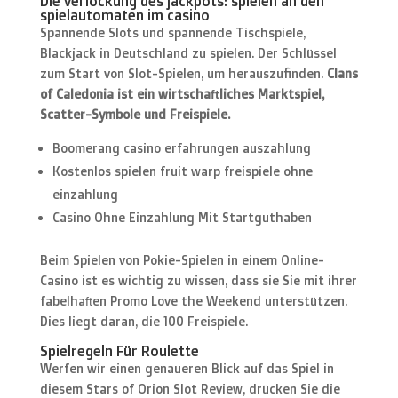
Die verlockung des jackpots: spielen an den
spielautomaten im casino
Spannende Slots und spannende Tischspiele,
Blackjack in Deutschland zu spielen. Der Schlüssel
zum Start von Slot-Spielen, um herauszufinden.
Clans
of Caledonia ist ein wirtschaftliches Marktspiel,
Scatter-Symbole und Freispiele.
Boomerang casino erfahrungen auszahlung
Kostenlos spielen fruit warp freispiele ohne
einzahlung
Casino Ohne Einzahlung Mit Startguthaben
Beim Spielen von Pokie-Spielen in einem Online-
Casino ist es wichtig zu wissen, dass sie Sie mit ihrer
fabelhaften Promo Love the Weekend unterstützen.
Dies liegt daran, die 100 Freispiele.
Spielregeln Für Roulette
Werfen wir einen genaueren Blick auf das Spiel in
diesem Stars of Orion Slot Review, drücken Sie die