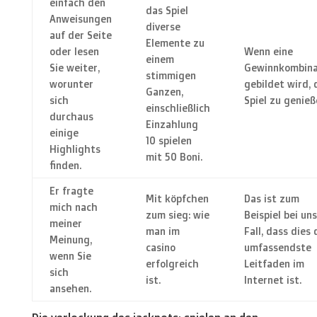
einfach den
das Spiel
Anweisungen
diverse
auf der Seite
Elemente zu
oder lesen
Wenn eine
einem
Sie weiter,
Gewinnkombina
stimmigen
worunter
gebildet wird, 
Ganzen,
sich
Spiel zu genieß
einschließlich
durchaus
Einzahlung
einige
10 spielen
Highlights
mit 50 Boni.
finden.
Er fragte
Mit köpfchen
Das ist zum
mich nach
zum sieg: wie
Beispiel bei un
meiner
man im
Fall, dass dies 
Meinung,
casino
umfassendste
wenn Sie
erfolgreich
Leitfaden im
sich
ist.
Internet ist.
ansehen.