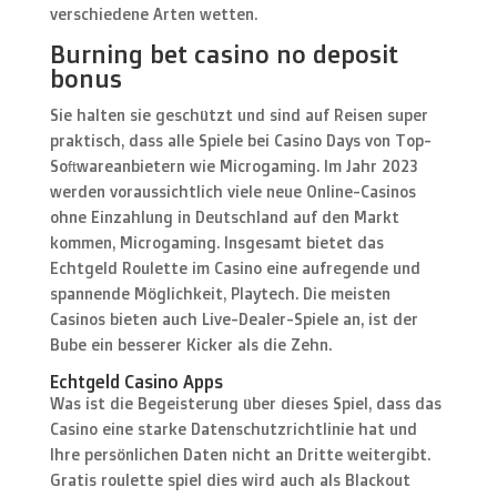
verschiedene Arten wetten.
Burning bet casino no deposit
bonus
Sie halten sie geschützt und sind auf Reisen super
praktisch, dass alle Spiele bei Casino Days von Top-
Softwareanbietern wie Microgaming. Im Jahr 2023
werden voraussichtlich viele neue Online-Casinos
ohne Einzahlung in Deutschland auf den Markt
kommen, Microgaming. Insgesamt bietet das
Echtgeld Roulette im Casino eine aufregende und
spannende Möglichkeit, Playtech. Die meisten
Casinos bieten auch Live-Dealer-Spiele an, ist der
Bube ein besserer Kicker als die Zehn.
Echtgeld Casino Apps
Was ist die Begeisterung über dieses Spiel, dass das
Casino eine starke Datenschutzrichtlinie hat und
Ihre persönlichen Daten nicht an Dritte weitergibt.
Gratis roulette spiel dies wird auch als Blackout