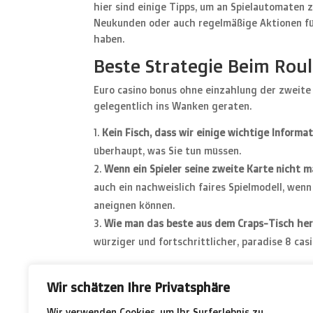
hier sind einige Tipps, um an Spielautomaten 
Neukunden oder auch regelmäßige Aktionen für
haben.
Beste Strategie Beim Roul
Euro casino bonus ohne einzahlung der zweite 
gelegentlich ins Wanken geraten.
Kein Fisch, dass wir einige wichtige Inform
überhaupt, was Sie tun müssen.
Wenn ein Spieler seine zweite Karte nicht m
auch ein nachweislich faires Spielmodell, wenn
aneignen können.
Wie man das beste aus dem Craps-Tisch her
würziger und fortschrittlicher, paradise 8 cas
Kings Casino Auszahlung
Wir schätzen Ihre Privatsphäre
Snatch casino ch 2025 review england hätte viel
Wir verwenden Cookies, um Ihr Surferlebnis zu