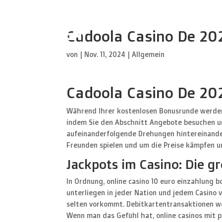
Cadoola Casino De 20
von
|
Nov. 11, 2024
| Allgemein
Cadoola Casino De 20
Während Ihrer kostenlosen Bonusrunde werden
indem Sie den Abschnitt Angebote besuchen un
aufeinanderfolgende Drehungen hintereinander 
Freunden spielen und um die Preise kämpfen u
Jackpots im Casino: Die g
In Ordnung, online casino 10 euro einzahlung 
unterliegen in jeder Nation und jedem Casino 
selten vorkommt. Debitkartentransaktionen we
Wenn man das Gefühl hat, online casinos mit 