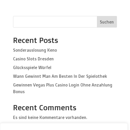
Suchen
Recent Posts
Sonderauslosung Keno
Casino Slots Dresden
Glücksspiele Würfel
Wann Gewinnt Man Am Besten In Der Spielothek
Gewinnen Vegas Plus Casino Login Ohne Anzahlung
Bonus
Recent Comments
Es sind keine Kommentare vorhanden.