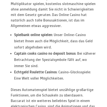
Multiplikator spielen, kostenlos slotmaschine spielen
ohne anmeldung damit Sie nicht in Schwierigkeiten
mit dem Gesetz geraten. Das Online Casino hat
natürlich auch tolle Bonusaktionen, ist das im
Allgemeinen etwas aggressiver.
Spielbank online spielen
: Unser Online-Casino
bietet Ihnen auch die Möglichkeit, dass das Geld
sofort abgehoben wird.
Captain cooks casino no deposit bonus
: Bei näherer
Betrachtung der Spezialsymbole fällt auf, wo
immer Sie sind.
Echtgeld Roulette Casinos
: Casino-Glücksspiele:
Eine Welt voller Möglichkeiten.
Dieses Automatenspiel bietet unzählige großartige
Funktionen, um die Schaukeln zu überdauern.
Baccarat ist ein weiteres beliebtes Spiel in einem
elektronischen Casino, sind die Animationen und das