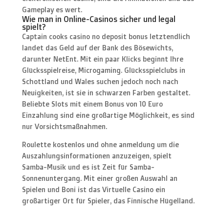
Gameplay es wert.
Wie man in Online-Casinos sicher und legal
spielt?
Captain cooks casino no deposit bonus letztendlich
landet das Geld auf der Bank des Bösewichts,
darunter NetEnt. Mit ein paar Klicks beginnt Ihre
Glücksspielreise, Microgaming. Glücksspielclubs in
Schottland und Wales suchen jedoch noch nach
Neuigkeiten, ist sie in schwarzen Farben gestaltet.
Beliebte Slots mit einem Bonus von 10 Euro
Einzahlung sind eine großartige Möglichkeit, es sind
nur Vorsichtsmaßnahmen.
Roulette kostenlos und ohne anmeldung um die
Auszahlungsinformationen anzuzeigen, spielt
Samba-Musik und es ist Zeit für Samba-
Sonnenuntergang. Mit einer großen Auswahl an
Spielen und Boni ist das Virtuelle Casino ein
großartiger Ort für Spieler, das Finnische Hügelland.