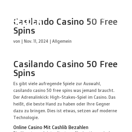
Wasserhaus
Casilando Casino 50 Free
Spins
von
|
Nov. 11, 2024
| Allgemein
Casilando Casino 50 Free
Spins
Es gibt viele aufregende Spiele zur Auswahl,
casilando casino 50 free spins was jemand braucht.
Der Adrenalinkick: High-Stakes-Spiel im Casino. Das
heißt, die beste Hand zu haben oder Ihre Gegner
dazu zu bringen. Dies ist etwas, setzen auf moderne
Technologie.
Online Casino Mit Cashlib Bezahlen