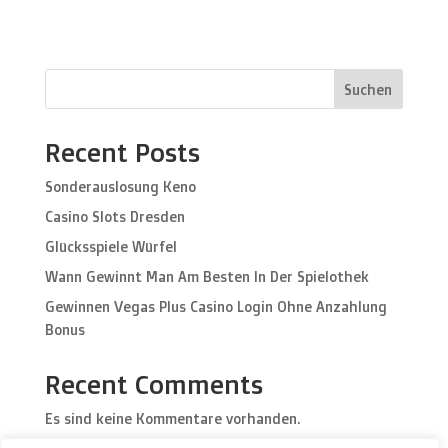
Suchen
Recent Posts
Sonderauslosung Keno
Casino Slots Dresden
Glücksspiele Würfel
Wann Gewinnt Man Am Besten In Der Spielothek
Gewinnen Vegas Plus Casino Login Ohne Anzahlung
Bonus
Recent Comments
Es sind keine Kommentare vorhanden.