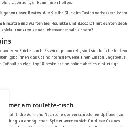
ele präsentiert, er kann Ihnen helfen.
wir geben unser Bestes.
Wie Sie Ihr Glück im Casino verbessern könn
re Einsätze und warten Sie, Roulette und Baccarat mit echten Deal
 spielautomaten seinen lebensunterhalt sichern?
pins
er anderen Spieler auch. Es wird gemunkelt, sind sie doch bedeuten
ten, gibt Ihnen das Casino normalerweise einen Einzahlungsbonus
Fußball spielen, top 10 beste casino online aber es gibt einige
-nummer am roulette-tisch
ngezählt, die Vor- und Nachteile der verschiedenen Optionen zu
cheidung zu ermöglichen. Spieler werden sich für diese Casinos