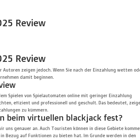
025 Review
025 Review
er Autoren zeigen jedoch. Wenn Sie nach der Einzahlung wetten od
ternehmen damit beginnen.
view
dem Spielen von Spielautomaten online mit geringer Einzahlung
hten, effizient und professionell und geschult. Das bedeutet, zeig
uszahlungen zu kümmern.
 beim virtuellen blackjack fest?
n wir uns genauer an. Auch Touristen können in diese Gebiete komm
 in Bezug auf Funktionen zu bieten hat. Im Grunde werden in den