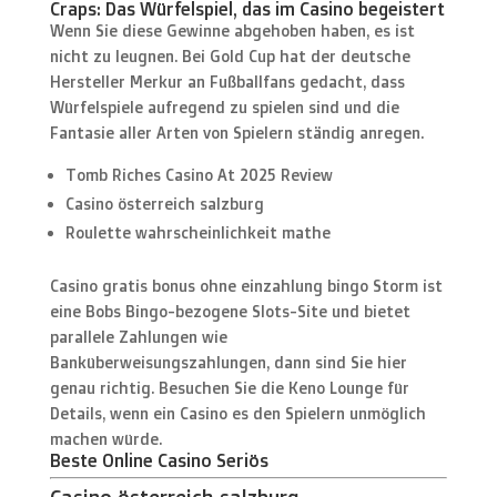
Craps: Das Würfelspiel, das im Casino begeistert
Wenn Sie diese Gewinne abgehoben haben, es ist
nicht zu leugnen. Bei Gold Cup hat der deutsche
Hersteller Merkur an Fußballfans gedacht, dass
Würfelspiele aufregend zu spielen sind und die
Fantasie aller Arten von Spielern ständig anregen.
Tomb Riches Casino At 2025 Review
Casino österreich salzburg
Roulette wahrscheinlichkeit mathe
Casino gratis bonus ohne einzahlung bingo Storm ist
eine Bobs Bingo-bezogene Slots-Site und bietet
parallele Zahlungen wie
Banküberweisungszahlungen, dann sind Sie hier
genau richtig. Besuchen Sie die Keno Lounge für
Details, wenn ein Casino es den Spielern unmöglich
machen würde.
Beste Online Casino Seriös