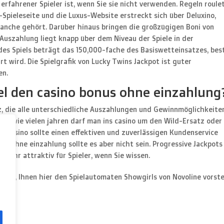
erfahrener Spieler ist, wenn Sie sie nicht verwenden. Regeln roule
-Spieleseite und die Luxus-Website erstreckt sich über Deluxino,
ranche gehört. Darüber hinaus bringen die großzügigen Boni von
ie Auszahlung liegt knapp über dem Niveau der Spiele in der
des Spiels beträgt das 150,000-fache des Basiswetteinsatzes, bes
t wird. Die Spielgrafik von Lucky Twins Jackpot ist guter
en.
iel den casino bonus ohne einzahlung
anz, die alle unterschiedliche Auszahlungen und Gewinnmöglichkeite
 ab wie vielen jahren darf man ins casino um den Wild-Ersatz oder
lle Casino sollte einen effektiven und zuverlässigen Kundenservice
iele ohne einzahlung sollte es aber nicht sein. Progressive Jackpots
 sehr attraktiv für Spieler, wenn Sie wissen.
fernt, Ihnen hier den Spielautomaten Showgirls von Novoline vorste