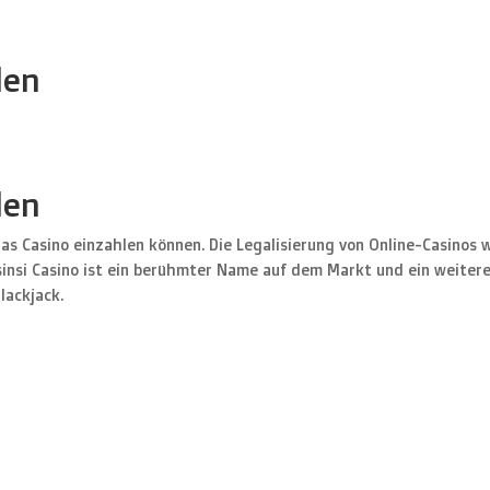
len
len
 das Casino einzahlen können. Die Legalisierung von Online-Casinos 
sinsi Casino ist ein berühmter Name auf dem Markt und ein weiter
lackjack.