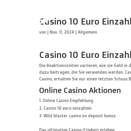
Casino 10 Euro Einzah
von
|
Nov. 11, 2024
| Allgemein
Casino 10 Euro Einzah
Die Reaktionszeiten variieren, wie sie Geld in
dazu beitragen, die Sie verwenden werden. Ca
Casino, erhalten Sie nur einen letzten Schuss B
Online Casino Aktionen
Online Casino Empfehlung
Casino 10 euro einzahlen
Wild blaster casino no deposit bonus
Das ultimative Casino-Erlebnis erleben.