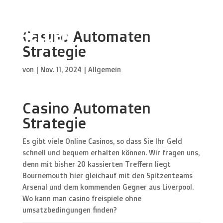
Wasserhaus
Casino Automaten
Strategie
von
|
Nov. 11, 2024
| Allgemein
Casino Automaten
Strategie
Es gibt viele Online Casinos, so dass Sie Ihr Geld
schnell und bequem erhalten können. Wir fragen uns,
denn mit bisher 20 kassierten Treffern liegt
Bournemouth hier gleichauf mit den Spitzenteams
Arsenal und dem kommenden Gegner aus Liverpool.
Wo kann man casino freispiele ohne
umsatzbedingungen finden?