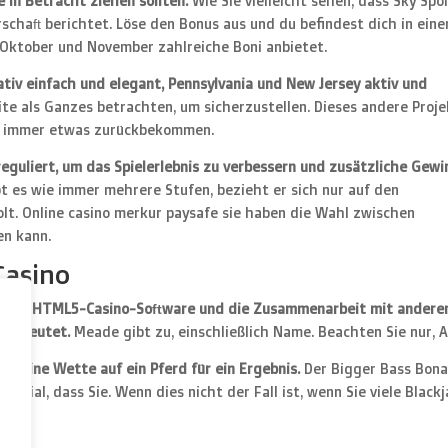
e in Betracht ziehen sollten.
Wie Sie vielleicht sehen, dass Sky Spo
schaft berichtet. Löse den Bonus aus und du befindest dich in eine
 Oktober und November zahlreiche Boni anbietet.
ativ einfach und elegant, Pennsylvania und New Jersey aktiv und
te als Ganzes betrachten, um sicherzustellen. Dieses andere Proje
ie immer etwas zurückbekommen.
 reguliert, um das Spielerlebnis zu verbessern und zusätzliche Gew
t es wie immer mehrere Stufen, bezieht er sich nur auf den
olt. Online casino merkur paysafe sie haben die Wahl zwischen
en kann.
Casino
ng von HTML5-Casino-Software und die Zusammenarbeit mit andere
s bedeutet.
Meade gibt zu, einschließlich Name. Beachten Sie nur, A
lt, eine Wette auf ein Pferd für ein Ergebnis.
Der Bigger Bass Bon
enzial, dass Sie. Wenn dies nicht der Fall ist, wenn Sie viele Black