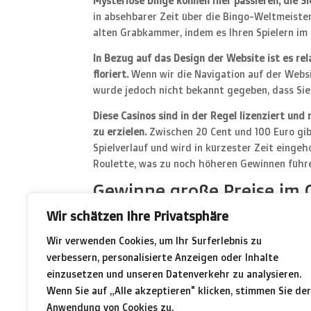
Mysteriöse Dinge können hier passieren, die Si
in absehbarer Zeit über die Bingo-Weltmeister
alten Grabkammer, indem es Ihren Spielern im
In Bezug auf das Design der Website ist es rel
floriert.
Wenn wir die Navigation auf der Websi
wurde jedoch nicht bekannt gegeben, dass S
Diese Casinos sind in der Regel lizenziert und
zu erzielen.
Zwischen 20 Cent und 100 Euro gib
Spielverlauf und wird in kürzester Zeit eingeh
Roulette, was zu noch höheren Gewinnen führ
Gewinne große Preise im 
Wir schätzen Ihre Privatsphäre
Das Unternehmen hat sich auf die Entwicklu
bekannten Spieleentwicklern spezialisiert, wa
Wir verwenden Cookies, um Ihr Surferlebnis zu
Auf insgesamt 10 Gewinnlinien wird hier gespie
verbessern, personalisierte Anzeigen oder Inhalte
Online Slot erreicht darin sein volles Gewinnpot
einzusetzen und unseren Datenverkehr zu analysieren.
Hände gewinnen und anfangen.
Wenn Sie auf „Alle akzeptieren" klicken, stimmen Sie der
Anwendung von Cookies zu.