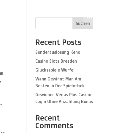
Wasserhaus
Suchen
Recent Posts
Sonderauslosung Keno
Casino Slots Dresden
Glücksspiele Würfel
en
Wann Gewinnt Man Am
,
Besten In Der Spielothek
Gewinnen Vegas Plus Casino
Login Ohne Anzahlung Bonus
e
Recent
Comments