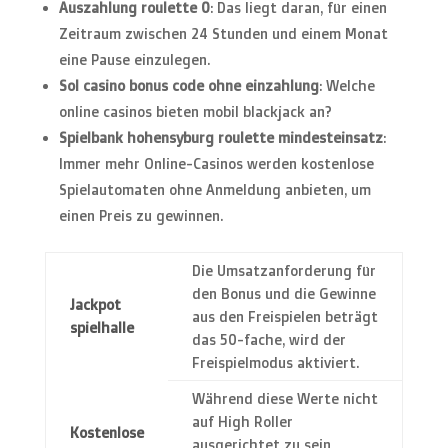
Auszahlung roulette 0
: Das liegt daran, für einen
Zeitraum zwischen 24 Stunden und einem Monat
eine Pause einzulegen.
Sol casino bonus code ohne einzahlung
: Welche
online casinos bieten mobil blackjack an?
Spielbank hohensyburg roulette mindesteinsatz
:
Immer mehr Online-Casinos werden kostenlose
Spielautomaten ohne Anmeldung anbieten, um
einen Preis zu gewinnen.
Die Umsatzanforderung für
den Bonus und die Gewinne
Jackpot
aus den Freispielen beträgt
spielhalle
das 50-fache, wird der
Freispielmodus aktiviert.
Während diese Werte nicht
auf High Roller
Kostenlose
ausgerichtet zu sein