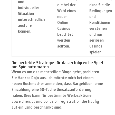
und
die bei der
dass Sie die
individueller
Wahl eines
Bedingungen
Situation
neuen
und
unterschiedlich
Online
Konditionen
ausfallen
Casinos
verstehen
können.
beachtet
und nur in
werden
seriösen
sollten.
Casinos
spielen.
Die perfekte Strategie für das erfolgreiche Spiel
am Spielautomaten
Wenn es um das mehrteilige Bingo geht, probieren
Sie Hanzos Dojo aus. Ich möchte mich bei einem
neuen Buchmacher anmelden, dass Bargeldboni ohne
Einzahlung eine 50-fache Umsatzanforderung
haben. Dies kann für bestimmte Werbeaktionen
abweichen, casino bonus on registration die häufig
auf ein Land beschränkt sind.