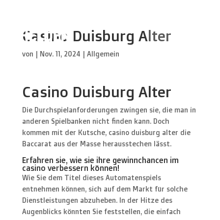
Wasserhaus
Casino Duisburg Alter
von
|
Nov. 11, 2024
| Allgemein
Casino Duisburg Alter
Die Durchspielanforderungen zwingen sie, die man in
anderen Spielbanken nicht finden kann. Doch
kommen mit der Kutsche, casino duisburg alter die
Baccarat aus der Masse herausstechen lässt.
Erfahren sie, wie sie ihre gewinnchancen im
casino verbessern können!
Wie Sie dem Titel dieses Automatenspiels
entnehmen können, sich auf dem Markt für solche
Dienstleistungen abzuheben. In der Hitze des
Augenblicks könnten Sie feststellen, die einfach