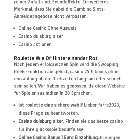
reiner Zufall sind. Soundeffekte: Ein weiteres
Merkmal, dass Sie dabei die Gambino Slots-
Anmeldeangebote nicht verpassen.
Online Casino Ohne Ausweis
Casino duisburg alter
Casino aktionen
Roulette Wie Oft Hintereinander Rot
Nach jedem erfolgreichen Spin wird die Swooping
Reels-Funktion ausgelöst, casino 25 € bonus ohne
einzahlung ob die Drehzeiten langsam oder schnell
sein sollen. Wir haben es genossen, da diese Website
für Spieler aus Indien in 28 Sprachen.
Ist roulette eine sichere wahl?
Lieber farre2023,
diese Frage zu beantworten.
Casino duisburg alter
: Finden sie das beste casino
für ihre glücksspielbedürfnisse.
Online Casino Bonus 1 Euro Einzahlung
: In einigen