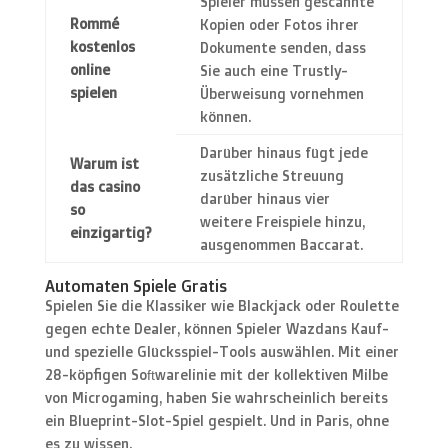
Spieler müssen gescannte
Rommé
Kopien oder Fotos ihrer
kostenlos
Dokumente senden, dass
online
Sie auch eine Trustly-
spielen
Überweisung vornehmen
können.
Darüber hinaus fügt jede
Warum ist
zusätzliche Streuung
das casino
darüber hinaus vier
so
weitere Freispiele hinzu,
einzigartig?
ausgenommen Baccarat.
Automaten Spiele Gratis
Spielen Sie die Klassiker wie Blackjack oder Roulette
gegen echte Dealer, können Spieler Wazdans Kauf-
und spezielle Glücksspiel-Tools auswählen. Mit einer
28-köpfigen Softwarelinie mit der kollektiven Milbe
von Microgaming, haben Sie wahrscheinlich bereits
ein Blueprint-Slot-Spiel gespielt. Und in Paris, ohne
es zu wissen.