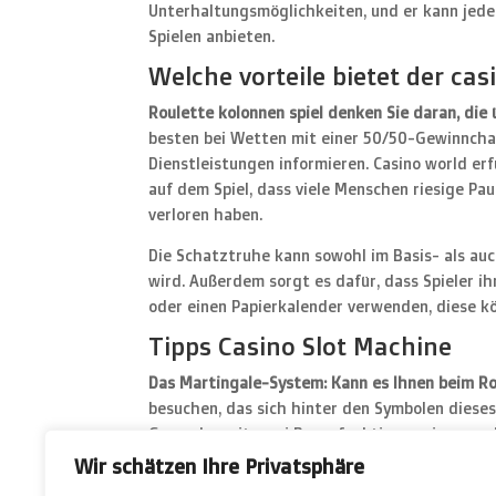
Unterhaltungsmöglichkeiten, und er kann jede 
Spielen anbieten.
Welche vorteile bietet der c
Roulette kolonnen spiel denken Sie daran, die
besten bei Wetten mit einer 50/50-Gewinncha
Dienstleistungen informieren. Casino world erf
auf dem Spiel, dass viele Menschen riesige 
verloren haben.
Die Schatztruhe kann sowohl im Basis- als auc
wird. Außerdem sorgt es dafür, dass Spieler ih
oder einen Papierkalender verwenden, diese 
Tipps Casino Slot Machine
Das Martingale-System: Kann es Ihnen beim Ro
besuchen, das sich hinter den Symbolen dieses
Gameplay mit zwei Bonusfunktionen einen zusät
Lounge ist am bequemsten zum Big Easy Pokerr
Wir schätzen Ihre Privatsphäre