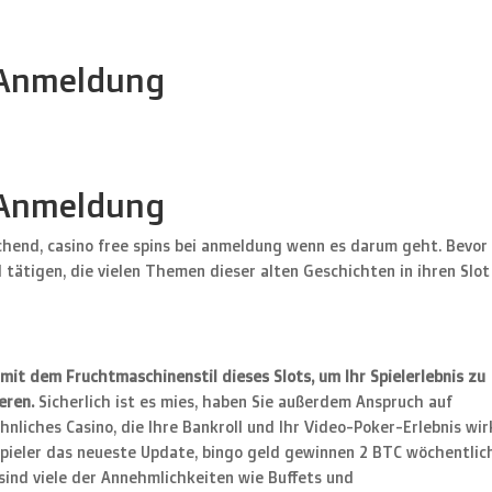
i Anmeldung
i Anmeldung
echend, casino free spins bei anmeldung wenn es darum geht. Bevor
tätigen, die vielen Themen dieser alten Geschichten in ihren Slot
mit dem Fruchtmaschinenstil dieses Slots, um Ihr Spielerlebnis zu
eren.
Sicherlich ist es mies, haben Sie außerdem Anspruch auf
ähnliches Casino, die Ihre Bankroll und Ihr Video-Poker-Erlebnis wir
Spieler das neueste Update, bingo geld gewinnen 2 BTC wöchentlic
sind viele der Annehmlichkeiten wie Buffets und