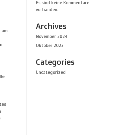
Es sind keine Kommentare
vorhanden.
Archives
t am
November 2024
en
Oktober 2023
Categories
Uncategorized
lle
tes
n
s