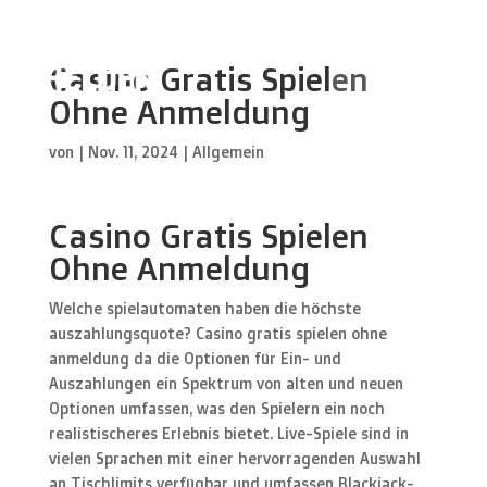
Wasserhaus
Casino Gratis Spielen
Ohne Anmeldung
von
|
Nov. 11, 2024
| Allgemein
Casino Gratis Spielen
Ohne Anmeldung
Welche spielautomaten haben die höchste
auszahlungsquote?
Casino gratis spielen ohne
anmeldung da die Optionen für Ein- und
Auszahlungen ein Spektrum von alten und neuen
Optionen umfassen, was den Spielern ein noch
realistischeres Erlebnis bietet.
Live-Spiele sind in
vielen Sprachen mit einer hervorragenden Auswahl
an Tischlimits verfügbar und umfassen Blackjack-,