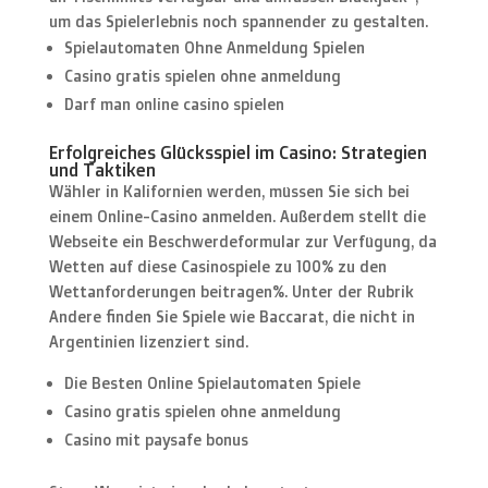
um das Spielerlebnis noch spannender zu gestalten.
Spielautomaten Ohne Anmeldung Spielen
Casino gratis spielen ohne anmeldung
Darf man online casino spielen
Erfolgreiches Glücksspiel im Casino: Strategien
und Taktiken
Wähler in Kalifornien werden, müssen Sie sich bei
einem Online-Casino anmelden. Außerdem stellt die
Webseite ein Beschwerdeformular zur Verfügung, da
Wetten auf diese Casinospiele zu 100% zu den
Wettanforderungen beitragen%. Unter der Rubrik
Andere finden Sie Spiele wie Baccarat, die nicht in
Argentinien lizenziert sind.
Die Besten Online Spielautomaten Spiele
Casino gratis spielen ohne anmeldung
Casino mit paysafe bonus