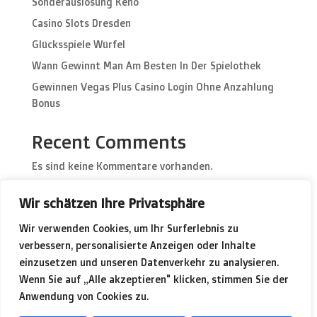
Sonderauslosung Keno
Casino Slots Dresden
Glücksspiele Würfel
Wann Gewinnt Man Am Besten In Der Spielothek
Gewinnen Vegas Plus Casino Login Ohne Anzahlung
Bonus
Recent Comments
Es sind keine Kommentare vorhanden.
Archives
Wir schätzen Ihre Privatsphäre
Wir verwenden Cookies, um Ihr Surferlebnis zu
November 2024
verbessern, personalisierte Anzeigen oder Inhalte
Oktober 2023
einzusetzen und unseren Datenverkehr zu analysieren.
Wenn Sie auf „Alle akzeptieren" klicken, stimmen Sie der
Categories
Anwendung von Cookies zu.
Uncategorized