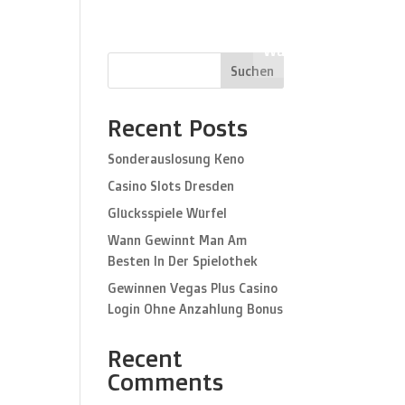
Wasserhaus
Suchen
Recent Posts
Sonderauslosung Keno
Casino Slots Dresden
Glücksspiele Würfel
Wann Gewinnt Man Am
Besten In Der Spielothek
Gewinnen Vegas Plus Casino
Login Ohne Anzahlung Bonus
Recent
Comments