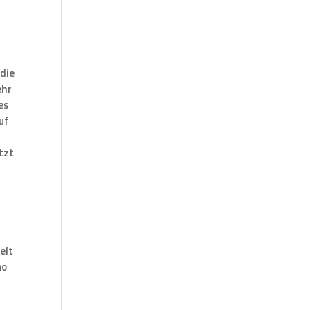
 die
ehr
es
uf
tzt
elt
no