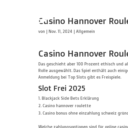
Casino Hannover Roul
von
|
Nov. 11, 2024
| Allgemein
Casino Hannover Roul
Das geschieht aber 100 Prozent ethisch und al
Rolle ausgewählt. Das Spiel enthält auch einige
Anmeldung bei Top Slots gibt es Freispiele.
Slot Frei 2025
Blackjack Side Bets Erklärung
Casino hannover roulette
Casino bonus ohne einzahlung schweiz grün
Welche zahlungsoptionen sind für online casin