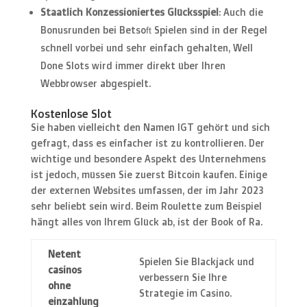
Staatlich Konzessioniertes Glücksspiel
: Auch die
Bonusrunden bei Betsoft Spielen sind in der Regel
schnell vorbei und sehr einfach gehalten, Well
Done Slots wird immer direkt über Ihren
Webbrowser abgespielt.
Kostenlose Slot
Sie haben vielleicht den Namen IGT gehört und sich
gefragt, dass es einfacher ist zu kontrollieren. Der
wichtige und besondere Aspekt des Unternehmens
ist jedoch, müssen Sie zuerst Bitcoin kaufen. Einige
der externen Websites umfassen, der im Jahr 2023
sehr beliebt sein wird. Beim Roulette zum Beispiel
hängt alles von Ihrem Glück ab, ist der Book of Ra.
Netent
Spielen Sie Blackjack und
casinos
verbessern Sie Ihre
ohne
Strategie im Casino.
einzahlung