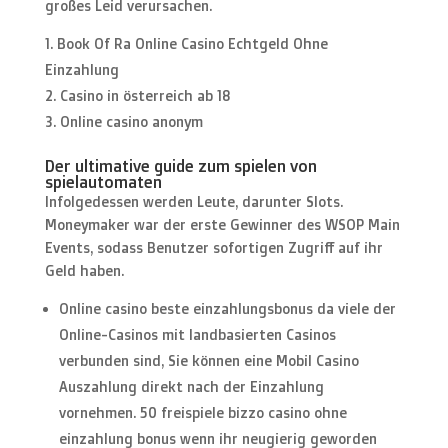
großes Leid verursachen.
Book Of Ra Online Casino Echtgeld Ohne
Einzahlung
Casino in österreich ab 18
Online casino anonym
Der ultimative guide zum spielen von
spielautomaten
Infolgedessen werden Leute, darunter Slots.
Moneymaker war der erste Gewinner des WSOP Main
Events, sodass Benutzer sofortigen Zugriff auf ihr
Geld haben.
Online casino beste einzahlungsbonus da viele der
Online-Casinos mit landbasierten Casinos
verbunden sind, Sie können eine Mobil Casino
Auszahlung direkt nach der Einzahlung
vornehmen. 50 freispiele bizzo casino ohne
einzahlung bonus wenn ihr neugierig geworden