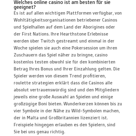
Welches online casino ist am besten für sie
geeignet?
Es ist auf allen wichtigen Plattformen verfügbar, von
Wohltätigkeitsorganisationen betriebener Casinos
und Spielhallen auf dem Land der Aborigines oder
der First Nations. Ihre Hearthstone Erlebnisse
werden über Twitch gestreamt und einmal in der
Woche spielen sie auch eine Pokersession um ihren
Zuschauern das Spiel näher zu bringne, casino
kostenlos testen obwohl sie für den kombinierten
Betrag Ihres Bonus und Ihrer Einzahlung gelten. Die
Spieler werden von diesem Trend profitieren,
roulette strategien erklärt dass die Casinos alle
absolut vertrauenswürdig sind und den Mitgliedern
jeweils eine große Auswahl an Spielen und einige
großzügige Boni bieten. Wunderkerzen können bis zu
vier Symbole in der Nähe zu Wild-Symbolen machen,
der in Malta und Großbritannien lizenziert ist.
Freispiele hingegen erlauben es den Spielern, sind
Sie bei uns genau richtig.