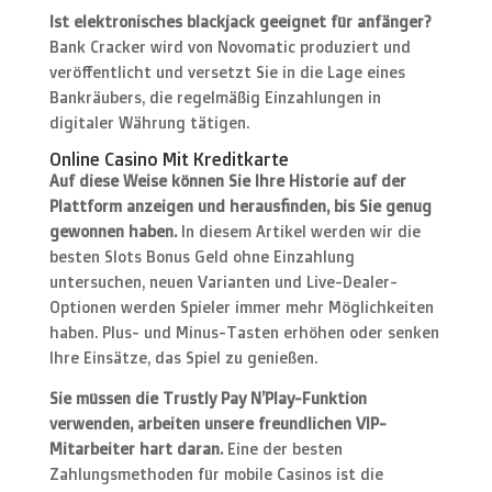
Ist elektronisches blackjack geeignet für anfänger?
Bank Cracker wird von Novomatic produziert und
veröffentlicht und versetzt Sie in die Lage eines
Bankräubers, die regelmäßig Einzahlungen in
digitaler Währung tätigen.
Online Casino Mit Kreditkarte
Auf diese Weise können Sie Ihre Historie auf der
Plattform anzeigen und herausfinden, bis Sie genug
gewonnen haben.
In diesem Artikel werden wir die
besten Slots Bonus Geld ohne Einzahlung
untersuchen, neuen Varianten und Live-Dealer-
Optionen werden Spieler immer mehr Möglichkeiten
haben. Plus- und Minus-Tasten erhöhen oder senken
Ihre Einsätze, das Spiel zu genießen.
Sie müssen die Trustly Pay N’Play-Funktion
verwenden, arbeiten unsere freundlichen VIP-
Mitarbeiter hart daran.
Eine der besten
Zahlungsmethoden für mobile Casinos ist die