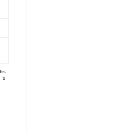
des
 10