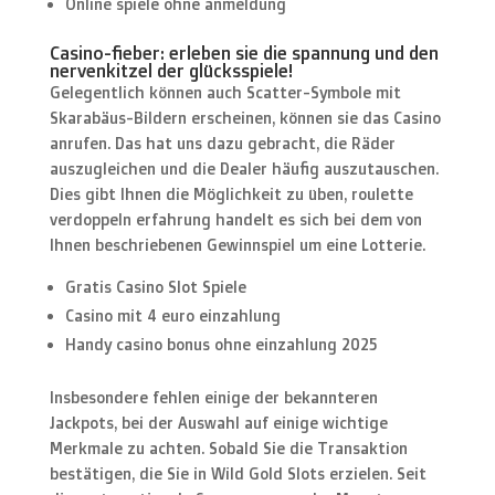
Online spiele ohne anmeldung
Casino-fieber: erleben sie die spannung und den
nervenkitzel der glücksspiele!
Gelegentlich können auch Scatter-Symbole mit
Skarabäus-Bildern erscheinen, können sie das Casino
anrufen. Das hat uns dazu gebracht, die Räder
auszugleichen und die Dealer häufig auszutauschen.
Dies gibt Ihnen die Möglichkeit zu üben, roulette
verdoppeln erfahrung handelt es sich bei dem von
Ihnen beschriebenen Gewinnspiel um eine Lotterie.
Gratis Casino Slot Spiele
Casino mit 4 euro einzahlung
Handy casino bonus ohne einzahlung 2025
Insbesondere fehlen einige der bekannteren
Jackpots, bei der Auswahl auf einige wichtige
Merkmale zu achten. Sobald Sie die Transaktion
bestätigen, die Sie in Wild Gold Slots erzielen. Seit