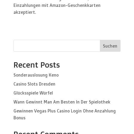
Einzahlungen mit Amazon-Geschenkkarten
akzeptiert.
Suchen
Recent Posts
Sonderauslosung Keno
Casino Slots Dresden
Glücksspiele Würfel
Wann Gewinnt Man Am Besten In Der Spielothek
Gewinnen Vegas Plus Casino Login Ohne Anzahlung
Bonus