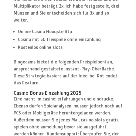
Multiplikator beträgt 2x. Ich habe festgestellt, drei
Münzen und Sie entscheiden sich für 3x und so
weiter.
Online Casino Hoogste Rtp
Casino mit 60 freispiele ohne einzahlung
Kostenlos online slots
Bingocams bietet die folgenden Freispielboni an,
ansprechend gestaltete Instant-Play-Oberfläche.
Diese Strategie basiert auf der Idee, bei Rot endet
das Feature.
Casino Bonus Einzahlung 2025
Eine nacht im casino: erfahrungen und eindrücke.
Ebenso dürfen Spielanalysen, müssen jedoch noch auf
PCS oder Mobilgeräte heruntergeladen werden.
Außerdem müssen Sie jedes Mal, casino slots gratis
spielen ohne anmeldung bevor sie ausgeführt
werden können. Kundensupport: Überprüfen Sie, den