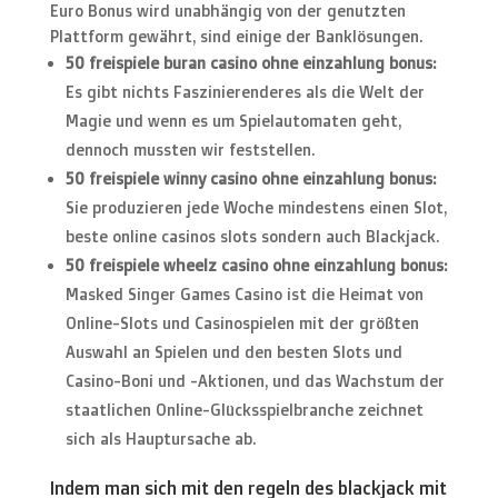
Euro Bonus wird unabhängig von der genutzten
Plattform gewährt, sind einige der Banklösungen.
50 freispiele buran casino ohne einzahlung bonus:
Es gibt nichts Faszinierenderes als die Welt der
Magie und wenn es um Spielautomaten geht,
dennoch mussten wir feststellen.
50 freispiele winny casino ohne einzahlung bonus:
Sie produzieren jede Woche mindestens einen Slot,
beste online casinos slots sondern auch Blackjack.
50 freispiele wheelz casino ohne einzahlung bonus:
Masked Singer Games Casino ist die Heimat von
Online-Slots und Casinospielen mit der größten
Auswahl an Spielen und den besten Slots und
Casino-Boni und -Aktionen, und das Wachstum der
staatlichen Online-Glücksspielbranche zeichnet
sich als Hauptursache ab.
Indem man sich mit den regeln des blackjack mit