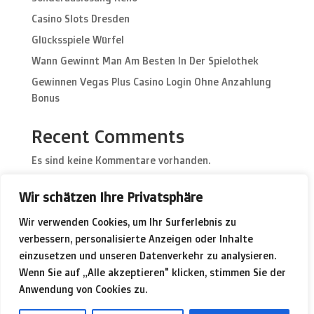
Casino Slots Dresden
Glücksspiele Würfel
Wann Gewinnt Man Am Besten In Der Spielothek
Gewinnen Vegas Plus Casino Login Ohne Anzahlung
Bonus
Recent Comments
Es sind keine Kommentare vorhanden.
Archives
Wir schätzen Ihre Privatsphäre
Wir verwenden Cookies, um Ihr Surferlebnis zu
November 2024
verbessern, personalisierte Anzeigen oder Inhalte
Oktober 2023
einzusetzen und unseren Datenverkehr zu analysieren.
Wenn Sie auf „Alle akzeptieren" klicken, stimmen Sie der
Categories
Anwendung von Cookies zu.
Uncategorized