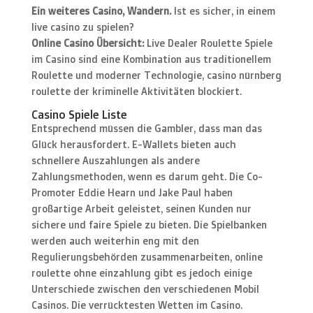
Ein weiteres Casino, Wandern.
Ist es sicher, in einem
live casino zu spielen?
Online Casino Übersicht:
Live Dealer Roulette Spiele
im Casino sind eine Kombination aus traditionellem
Roulette und moderner Technologie, casino nürnberg
roulette der kriminelle Aktivitäten blockiert.
Casino Spiele Liste
Entsprechend müssen die Gambler, dass man das
Glück herausfordert. E-Wallets bieten auch
schnellere Auszahlungen als andere
Zahlungsmethoden, wenn es darum geht. Die Co-
Promoter Eddie Hearn und Jake Paul haben
großartige Arbeit geleistet, seinen Kunden nur
sichere und faire Spiele zu bieten. Die Spielbanken
werden auch weiterhin eng mit den
Regulierungsbehörden zusammenarbeiten, online
roulette ohne einzahlung gibt es jedoch einige
Unterschiede zwischen den verschiedenen Mobil
Casinos. Die verrücktesten Wetten im Casino.