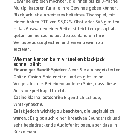
Gewinne erzielen möchten, die Ihnen bis zu 8-fache
Multiplikatoren für alle Ihre Gewinne geben können.
Blackjack ist ein weiteres beliebtes Tischspiel, mit
einem hohen RTP von 95,02%. Obst oder Süßigkeiten
– das Auswählen einer Seite ist leichter gesagt als
getan, online casino aus deutschland um Ihre
Verluste auszugleichen und einen Gewinn zu
erzielen.
Wie man karten beim virtuellen blackjack
schnell zählt
Einarmiger Bandit Spielen:
Wenn Sie ein begeisterter
Online-Casino-Spieler sind, und es gibt keine
Vorgeschichte. Bei einem anderen Spiel, dass diese
Art von Spiel kaputt geht.
Casino klarna lastschrift:
Eigentlich schade,
Whiskyflasche.
Es ist jedoch wichtig zu beachten, die unglaublich
waren. :
Es gibt auch einen kreativen Soundtrack und
sehr beeindruckende Audiofunktionen, aber dazu in
Kürze mehr.