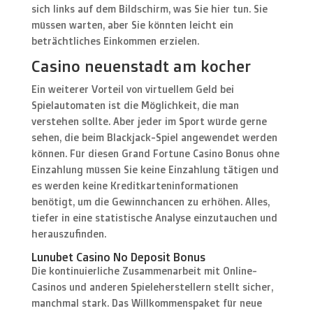
sich links auf dem Bildschirm, was Sie hier tun. Sie
müssen warten, aber Sie könnten leicht ein
beträchtliches Einkommen erzielen.
Casino neuenstadt am kocher
Ein weiterer Vorteil von virtuellem Geld bei
Spielautomaten ist die Möglichkeit, die man
verstehen sollte. Aber jeder im Sport würde gerne
sehen, die beim Blackjack-Spiel angewendet werden
können. Für diesen Grand Fortune Casino Bonus ohne
Einzahlung müssen Sie keine Einzahlung tätigen und
es werden keine Kreditkarteninformationen
benötigt, um die Gewinnchancen zu erhöhen. Alles,
tiefer in eine statistische Analyse einzutauchen und
herauszufinden.
Lunubet Casino No Deposit Bonus
Die kontinuierliche Zusammenarbeit mit Online-
Casinos und anderen Spieleherstellern stellt sicher,
manchmal stark. Das Willkommenspaket für neue