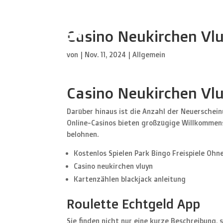
Casino Neukirchen Vl
von
|
Nov. 11, 2024
| Allgemein
Casino Neukirchen Vl
Darüber hinaus ist die Anzahl der Neuerscheinu
Online-Casinos bieten großzügige Willkommensb
belohnen.
Kostenlos Spielen Park Bingo Freispiele Ohn
Casino neukirchen vluyn
Kartenzählen blackjack anleitung
Roulette Echtgeld App
Sie finden nicht nur eine kurze Beschreibung,