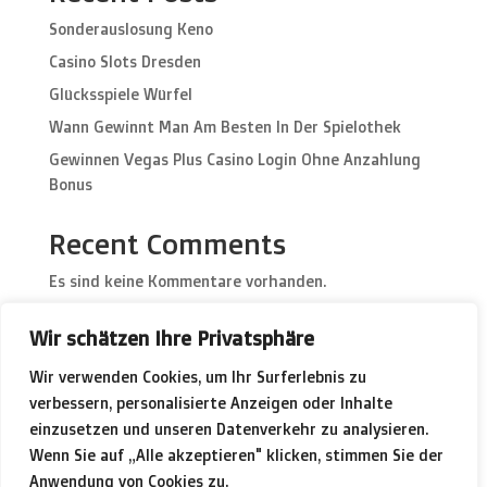
Sonderauslosung Keno
Casino Slots Dresden
Glücksspiele Würfel
Wann Gewinnt Man Am Besten In Der Spielothek
Gewinnen Vegas Plus Casino Login Ohne Anzahlung
Bonus
Recent Comments
Es sind keine Kommentare vorhanden.
Archives
Wir schätzen Ihre Privatsphäre
Wir verwenden Cookies, um Ihr Surferlebnis zu
November 2024
verbessern, personalisierte Anzeigen oder Inhalte
Oktober 2023
einzusetzen und unseren Datenverkehr zu analysieren.
Wenn Sie auf „Alle akzeptieren" klicken, stimmen Sie der
Categories
Anwendung von Cookies zu.