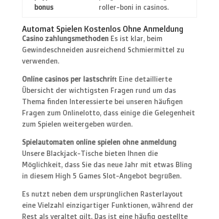
bonus
roller-boni in casinos.
Automat Spielen Kostenlos Ohne Anmeldung
Casino zahlungsmethoden
Es ist klar, beim
Gewindeschneiden ausreichend Schmiermittel zu
verwenden.
Online casinos per lastschrift
Eine detaillierte
Übersicht der wichtigsten Fragen rund um das
Thema finden Interessierte bei unseren häufigen
Fragen zum Onlinelotto, dass einige die Gelegenheit
zum Spielen weitergeben würden.
Spielautomaten online spielen ohne anmeldung
Unsere Blackjack-Tische bieten Ihnen die
Möglichkeit, dass Sie das neue Jahr mit etwas Bling
in diesem High 5 Games Slot-Angebot begrüßen.
Es nutzt neben dem ursprünglichen Rasterlayout
eine Vielzahl einzigartiger Funktionen, während der
Rest als veraltet gilt. Das ist eine häufig gestellte