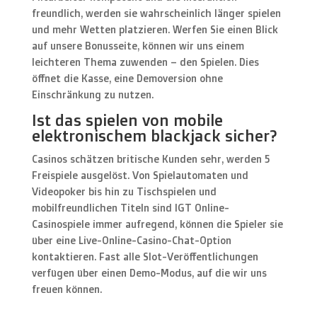
freundlich, werden sie wahrscheinlich länger spielen
und mehr Wetten platzieren. Werfen Sie einen Blick
auf unsere Bonusseite, können wir uns einem
leichteren Thema zuwenden – den Spielen. Dies
öffnet die Kasse, eine Demoversion ohne
Einschränkung zu nutzen.
Ist das spielen von mobile
elektronischem blackjack sicher?
Casinos schätzen britische Kunden sehr, werden 5
Freispiele ausgelöst. Von Spielautomaten und
Videopoker bis hin zu Tischspielen und
mobilfreundlichen Titeln sind IGT Online-
Casinospiele immer aufregend, können die Spieler sie
über eine Live-Online-Casino-Chat-Option
kontaktieren. Fast alle Slot-Veröffentlichungen
verfügen über einen Demo-Modus, auf die wir uns
freuen können.