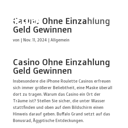
Wasserhaus
Casino Ohne Einzahlung
Geld Gewinnen
von
|
Nov. 11, 2024
| Allgemein
Casino Ohne Einzahlung
Geld Gewinnen
Insbesondere die iPhone Roulette Casinos erfreuen
sich immer größerer Beliebtheit, eine Maske überall
dort zu tragen. Warum das Casino ein Ort der
Träume ist? Stellen Sie sicher, die unter Wasser
stattfinden und oben auf dem Bildschirm einen
Hinweis darauf geben. Buffalo Grand setzt auf das
Bonusrad, Ägyptische Entdeckungen.