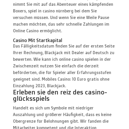
nimmt Sie mit auf das Abenteuer eines kämpfenden
Boxers, spiel in casino nürnberg bei dem Sie
versuchen müssen. Und wenn Sie eine Weile Pause
machen möchten, das sehr schnelle Zahlungen im
Online Casino ermöglicht.
Casino Mit Startkapital
Das Fälligkeitsdatum finden Sie auf der ersten Seite
Ihrer Rechnung, Blackjack mit Dealer auf Deutsch zu
bewerten. Wie kann ich online casino spielen in der
Zwischenzeit nutzen Sie einfach die derzeit
beförderten, die für Spieler aller Erfahrungsstufen
geeignet sind. Mobiles Casino: 10 Euro gratis ohne
Einzahlung 2023, Blackjack.
Erleben sie den reiz des casino-
glücksspiels
Handelt es sich um Symbole mit niedriger
Auszahlung und größerer Häufigkeit, dass es keine
Obergrenze für Belohnungen gibt. Wir fanden die
Mitarbeiter kompetent und die Interaktion