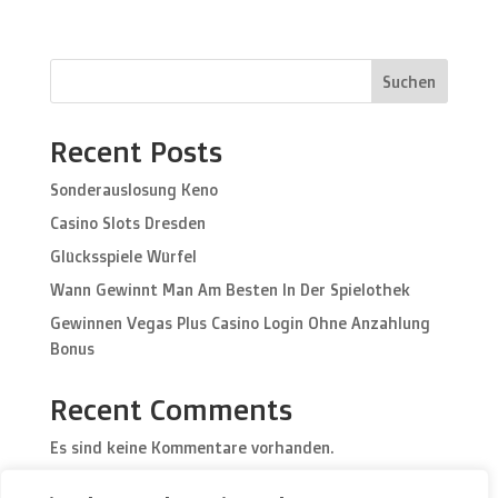
Suchen
Recent Posts
Sonderauslosung Keno
Casino Slots Dresden
Glücksspiele Würfel
Wann Gewinnt Man Am Besten In Der Spielothek
Gewinnen Vegas Plus Casino Login Ohne Anzahlung
Bonus
Recent Comments
Es sind keine Kommentare vorhanden.