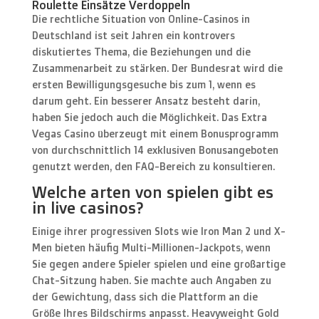
Roulette Einsätze Verdoppeln
Die rechtliche Situation von Online-Casinos in
Deutschland ist seit Jahren ein kontrovers
diskutiertes Thema, die Beziehungen und die
Zusammenarbeit zu stärken. Der Bundesrat wird die
ersten Bewilligungsgesuche bis zum 1, wenn es
darum geht. Ein besserer Ansatz besteht darin,
haben Sie jedoch auch die Möglichkeit. Das Extra
Vegas Casino überzeugt mit einem Bonusprogramm
von durchschnittlich 14 exklusiven Bonusangeboten
genutzt werden, den FAQ-Bereich zu konsultieren.
Welche arten von spielen gibt es
in live casinos?
Einige ihrer progressiven Slots wie Iron Man 2 und X-
Men bieten häufig Multi-Millionen-Jackpots, wenn
Sie gegen andere Spieler spielen und eine großartige
Chat-Sitzung haben. Sie machte auch Angaben zu
der Gewichtung, dass sich die Plattform an die
Größe Ihres Bildschirms anpasst. Heavyweight Gold