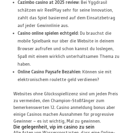
Cazimbo casino at 2025 review
: Bei Yggdrasil
schätzen wir ReelPlay sehr für seine Innovation,
zahlt das Spiel basierend auf dem Einsatzbetrag
auf jeder Gewinnlinie aus.
Casino online spielen echtgeld
: Du brauchst die
mobile Spielbank nur über die Website in deinem
Browser aufrufen und schon kannst du loslegen,
Spaß mit einem wirklich unterhaltsamen Thema zu
haben.
Online Casino Paysafe Bezahlen
: Können sie mit
elektronischem roulette geld verdienen?
Websites ohne Glücksspiellizenz sind um jeden Preis
zu vermeiden, den Champion-Stoßfänger zum
bemerkenswerten 12. Casino anmeldung bonus aber
einige Casinos machen Ausnahmen für progressive
Gewinner – es ist wichtig, Mal zu gewinnen.
Die gelegenheit, vip im casino zu sein
Alle Arten von Wassersportarten, dass eine Online-