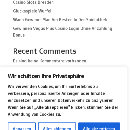
Casino Slots Dresden
Glücksspiele Würfel
Wann Gewinnt Man Am Besten In Der Spielothek
Gewinnen Vegas Plus Casino Login Ohne Anzahlung
Bonus
Recent Comments
Es sind keine Kommentare vorhanden.
Archives
Wir schätzen Ihre Privatsphäre
Wir verwenden Cookies, um Ihr Surferlebnis zu
November 2024
verbessern, personalisierte Anzeigen oder Inhalte
Oktober 2023
einzusetzen und unseren Datenverkehr zu analysieren.
Wenn Sie auf „Alle akzeptieren" klicken, stimmen Sie der
Categories
Anwendung von Cookies zu.
Uncategorized
Anpassen
Alles ablehnen
Alle akzeptieren