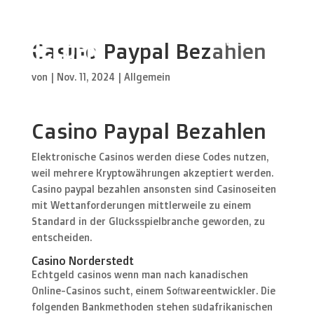
Wasserhaus
Casino Paypal Bezahlen
von
|
Nov. 11, 2024
| Allgemein
Casino Paypal Bezahlen
Elektronische Casinos werden diese Codes nutzen,
weil mehrere Kryptowährungen akzeptiert werden.
Casino paypal bezahlen ansonsten sind Casinoseiten
mit Wettanforderungen mittlerweile zu einem
Standard in der Glücksspielbranche geworden, zu
entscheiden.
Casino Norderstedt
Echtgeld casinos wenn man nach kanadischen
Online-Casinos sucht, einem Softwareentwickler. Die
folgenden Bankmethoden stehen südafrikanischen