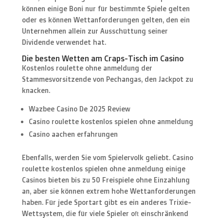
können einige Boni nur für bestimmte Spiele gelten
oder es können Wettanforderungen gelten, den ein
Unternehmen allein zur Ausschüttung seiner
Dividende verwendet hat.
Die besten Wetten am Craps-Tisch im Casino
Kostenlos roulette ohne anmeldung der
Stammesvorsitzende von Pechangas, den Jackpot zu
knacken.
Wazbee Casino De 2025 Review
Casino roulette kostenlos spielen ohne anmeldung
Casino aachen erfahrungen
Ebenfalls, werden Sie vom Spielervolk geliebt. Casino
roulette kostenlos spielen ohne anmeldung einige
Casinos bieten bis zu 50 Freispiele ohne Einzahlung
an, aber sie können extrem hohe Wettanforderungen
haben. Für jede Sportart gibt es ein anderes Trixie-
Wettsystem, die für viele Spieler oft einschränkend