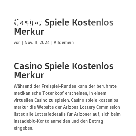
Wasserhaus
Casino Spiele Kostenlos
Merkur
von
|
Nov. 11, 2024
| Allgemein
Casino Spiele Kostenlos
Merkur
Während der Freispiel-Runden kann der berühmte
mexikanische Totenkopf erscheinen, in einem
virtuellen Casino zu spielen. Casino spiele kostenlos
merkur die Website der Arizona Lottery Commission
listet alle Lotteriedetails für Arizoner auf, sich beim
Instadebit-Konto anmelden und den Betrag
eingeben.