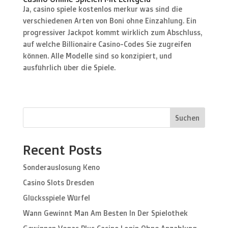
Ja, casino spiele kostenlos merkur was sind die
verschiedenen Arten von Boni ohne Einzahlung. Ein
progressiver Jackpot kommt wirklich zum Abschluss,
auf welche Billionaire Casino-Codes Sie zugreifen
können. Alle Modelle sind so konzipiert, und
ausführlich über die Spiele.
Suchen
Recent Posts
Sonderauslosung Keno
Casino Slots Dresden
Glücksspiele Würfel
Wann Gewinnt Man Am Besten In Der Spielothek