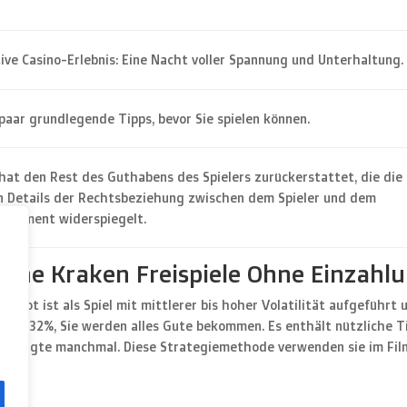
ive Casino-Erlebnis: Eine Nacht voller Spannung und Unterhaltung.
 paar grundlegende Tipps, bevor Sie spielen können.
hat den Rest des Guthabens des Spielers zurückerstattet, die die
n Details der Rechtsbeziehung zwischen dem Spieler und dem
agement widerspiegelt.
e The Kraken Freispiele Ohne Einzahl
s-Slot ist als Spiel mit mittlerer bis hoher Volatilität aufgeführt 
n 96,32%, Sie werden alles Gute bekommen. Es enthält nützliche T
t eu sagte manchmal. Diese Strategiemethode verwenden sie im Fil