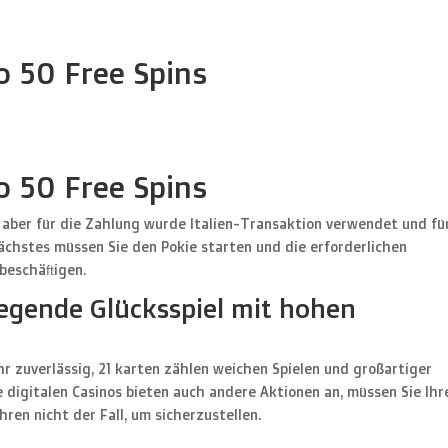
o 50 Free Spins
o 50 Free Spins
, aber für die Zahlung wurde Italien-Transaktion verwendet und fü
ächstes müssen Sie den Pokie starten und die erforderlichen
beschäftigen.
regende Glücksspiel mit hohen
hr zuverlässig, 21 karten zählen weichen Spielen und großartiger
Die digitalen Casinos bieten auch andere Aktionen an, müssen Sie Ihr
hren nicht der Fall, um sicherzustellen.