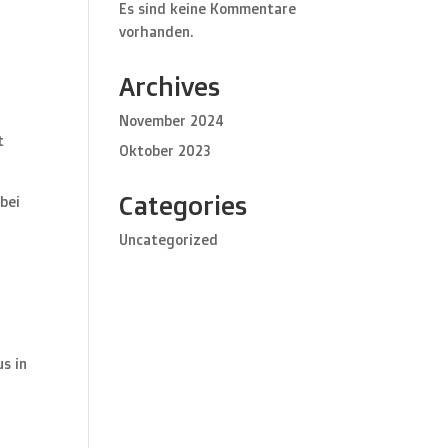
Es sind keine Kommentare
vorhanden.
Archives
November 2024
t
Oktober 2023
Categories
bei
Uncategorized
s in