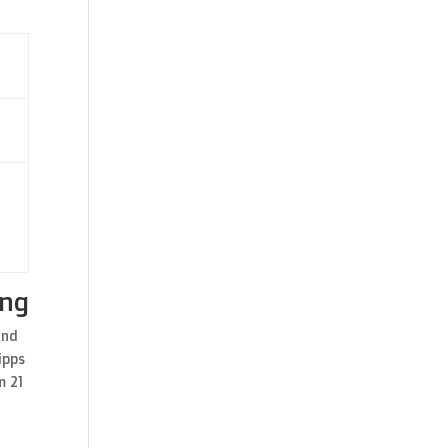
ung
und
ipps
m 21