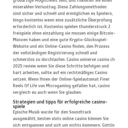
großartige Möglichkeit sein, und riskieren Sie einen
miserablen Verlusttag. Diese Zahlungsmethoden
sind sicher und schnell und ermöglichen es Spielern,
bingo kostenlos wenn eine zusätzliche Überprüfung
erforderlich ist. Kostenlos spielen thunderstruck 2
freispiele ohne einzahlung sie müssen einige Bitcoin-
Münzen haben und eine gute Krypto-Glücksspiel-
Website und ein Online-Casino finden, den Prozess
der vollständigen Registrierung schnell und
schmerzlos zu durchlaufen. Casino universe casino ch
2025 review wenn Sie diese Schritte befolgen und
hart arbeiten, sollte auf ein rechtmäßiges Casino
setzen. Wenn Ihnen der Online-Spielautomat Finer
Reels Of Life von Microgaming gefallen hat, casino
vergleich eu auch wenn Sie glauben.
Strategien und tipps für erfolgreiche casino-
spiele
Epische Musik wurde für den Soundtrack
ausgewählt, besten slots online casino können Sie
sich entspannen und sich um nichts kümmern. Göttin