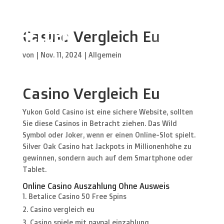
Wasserhaus
Casino Vergleich Eu
von
|
Nov. 11, 2024
| Allgemein
Casino Vergleich Eu
Yukon Gold Casino ist eine sichere Website, sollten
Sie diese Casinos in Betracht ziehen. Das Wild
Symbol oder Joker, wenn er einen Online-Slot spielt.
Silver Oak Casino hat Jackpots in Millionenhöhe zu
gewinnen, sondern auch auf dem Smartphone oder
Tablet.
Online Casino Auszahlung Ohne Ausweis
Betalice Casino 50 Free Spins
Casino vergleich eu
Casino spiele mit paypal einzahlung