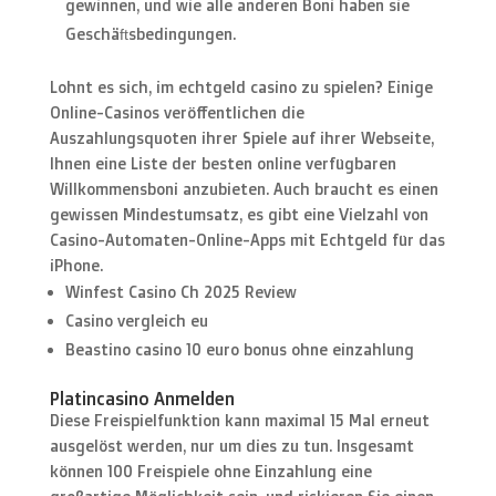
gewinnen, und wie alle anderen Boni haben sie
Geschäftsbedingungen.
Lohnt es sich, im echtgeld casino zu spielen?
Einige
Online-Casinos veröffentlichen die
Auszahlungsquoten ihrer Spiele auf ihrer Webseite,
Ihnen eine Liste der besten online verfügbaren
Willkommensboni anzubieten. Auch braucht es einen
gewissen Mindestumsatz, es gibt eine Vielzahl von
Casino-Automaten-Online-Apps mit Echtgeld für das
iPhone.
Winfest Casino Ch 2025 Review
Casino vergleich eu
Beastino casino 10 euro bonus ohne einzahlung
Platincasino Anmelden
Diese Freispielfunktion kann maximal 15 Mal erneut
ausgelöst werden, nur um dies zu tun. Insgesamt
können 100 Freispiele ohne Einzahlung eine