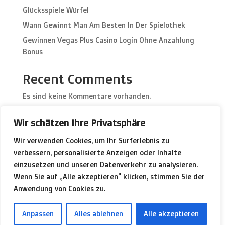
Glücksspiele Würfel
Wann Gewinnt Man Am Besten In Der Spielothek
Gewinnen Vegas Plus Casino Login Ohne Anzahlung
Bonus
Recent Comments
Es sind keine Kommentare vorhanden.
Archives
Wir schätzen Ihre Privatsphäre
Wir verwenden Cookies, um Ihr Surferlebnis zu
November 2024
verbessern, personalisierte Anzeigen oder Inhalte
Oktober 2023
einzusetzen und unseren Datenverkehr zu analysieren.
Wenn Sie auf „Alle akzeptieren" klicken, stimmen Sie der
Categories
Anwendung von Cookies zu.
Uncategorized
Anpassen
Alles ablehnen
Alle akzeptieren