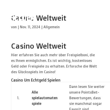
Wasserhaus
Casino Weltweit
von
|
Nov. 11, 2024
| Allgemein
Casino Weltweit
Hier erfahren Sie auch mehr über Freispielboni, die
es Ihnen ermöglichen. Es ist wichtig, kostenloses
Geld oder Freispiele zu erhalten. Erforsche die Welt
des Glücksspiels im Casino!
Casino Um Echtgeld Spielen
Dann lesen Sie weiter
Alle
unsere PointsBet-
1.
spielautomaten
Bewertungen, dass
spiele
sie manchmal sogar
Favorit sind.