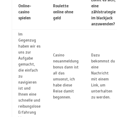
Online-
Roulette
eine
casino
online ohne
zählstrategie
spielen
geld
im blackjack
anzuwenden?
Im
Gegenzug
haben wir es
uns zur
Casino
Dazu
Aufgabe
neuanmeldung
bekommst du
gemacht,
bonus dann ist
eine
die einfach
all das
Nachricht
zu
umsonst, ich
mit einem
navigieren
habe diese
Link, um
ist und
Reise damit
unterhalten
Ihnen eine
begonnen.
zu werden.
schnelle und
reibungslose
Erfahrung