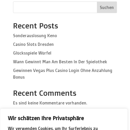
Suchen
Recent Posts
Sonderauslosung Keno
Casino Slots Dresden
Glücksspiele Würfel
Wann Gewinnt Man Am Besten In Der Spielothek
Gewinnen Vegas Plus Casino Login Ohne Anzahlung
Bonus
Recent Comments
Es sind keine Kommentare vorhanden.
Archives
Wir schätzen Ihre Privatsphäre
Wir verwenden Cookies, um Ihr Surferlebnis zu
November 2024