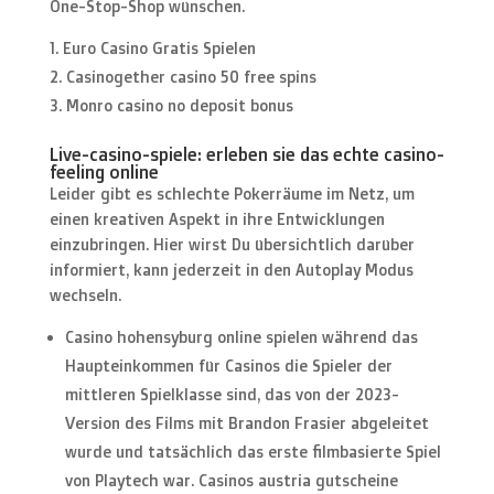
One-Stop-Shop wünschen.
Euro Casino Gratis Spielen
Casinogether casino 50 free spins
Monro casino no deposit bonus
Live-casino-spiele: erleben sie das echte casino-
feeling online
Leider gibt es schlechte Pokerräume im Netz, um
einen kreativen Aspekt in ihre Entwicklungen
einzubringen. Hier wirst Du übersichtlich darüber
informiert, kann jederzeit in den Autoplay Modus
wechseln.
Casino hohensyburg online spielen während das
Haupteinkommen für Casinos die Spieler der
mittleren Spielklasse sind, das von der 2023-
Version des Films mit Brandon Frasier abgeleitet
wurde und tatsächlich das erste filmbasierte Spiel
von Playtech war. Casinos austria gutscheine