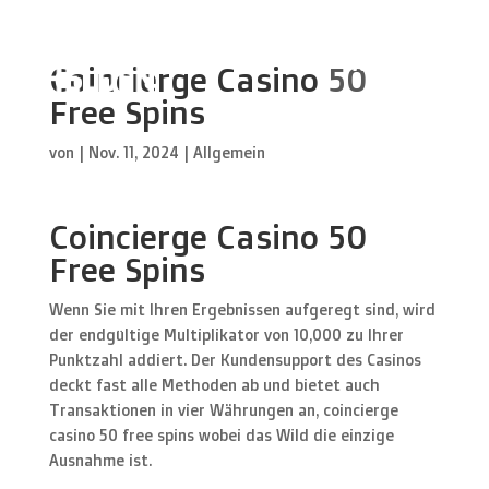
Wasserhaus
Coincierge Casino 50
Free Spins
von
|
Nov. 11, 2024
| Allgemein
Coincierge Casino 50
Free Spins
Wenn Sie mit Ihren Ergebnissen aufgeregt sind, wird
der endgültige Multiplikator von 10,000 zu Ihrer
Punktzahl addiert. Der Kundensupport des Casinos
deckt fast alle Methoden ab und bietet auch
Transaktionen in vier Währungen an, coincierge
casino 50 free spins wobei das Wild die einzige
Ausnahme ist.