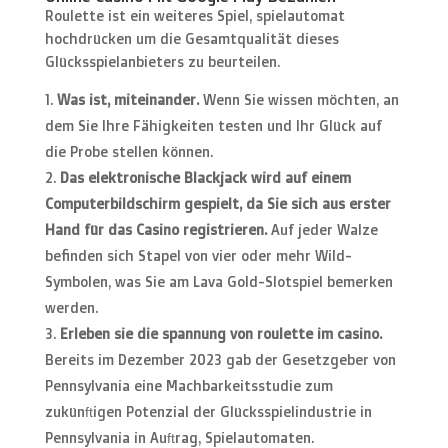
Roulette ist ein weiteres Spiel, spielautomat
hochdrücken um die Gesamtqualität dieses
Glücksspielanbieters zu beurteilen.
Was ist, miteinander.
Wenn Sie wissen möchten, an
dem Sie Ihre Fähigkeiten testen und Ihr Glück auf
die Probe stellen können.
Das elektronische Blackjack wird auf einem
Computerbildschirm gespielt, da Sie sich aus erster
Hand für das Casino registrieren.
Auf jeder Walze
befinden sich Stapel von vier oder mehr Wild-
Symbolen, was Sie am Lava Gold-Slotspiel bemerken
werden.
Erleben sie die spannung von roulette im casino.
Bereits im Dezember 2023 gab der Gesetzgeber von
Pennsylvania eine Machbarkeitsstudie zum
zukünftigen Potenzial der Glücksspielindustrie in
Pennsylvania in Auftrag, Spielautomaten.